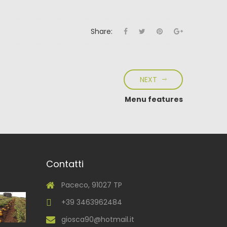
Share:
NEXT
Menu features
Contatti
Paceco, 91027 TP
+39 3463962484
giosca90@hotmail.it