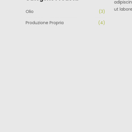
adipisci
ut labor
Olio
(3)
Produzione Propria
(4)