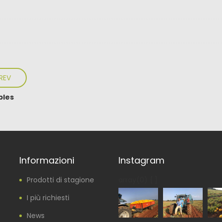
REV
bles
Informazioni
Instagram
Prodotti di stagione
array(0) { }
I più richiesti
News