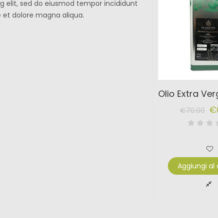
ng elit, sed do eiusmod tempor incididunt
e et dolore magna aliqua.
€
€
70.00
Il
Il
prezzo
prezzo
originale
attuale
era:
è:
Aggiungi al 
€70.00.
€60.00.