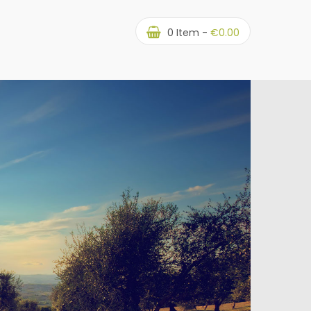
0
Item -
€
0.00