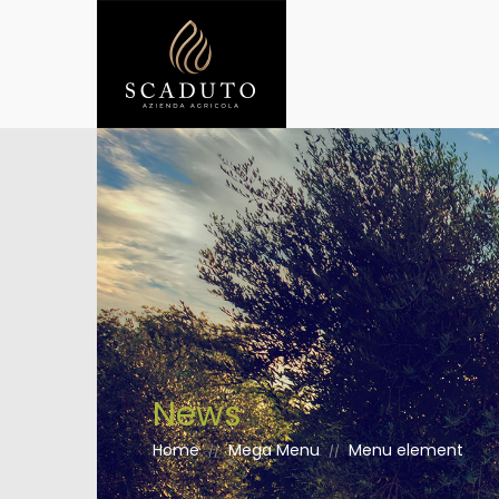
News
Home
Mega Menu
Menu element
//
//