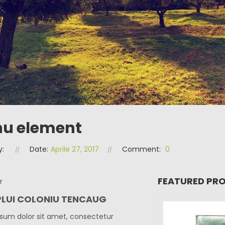
u element
y:
Date:
Aprile 27, 2017
Comment:
0
FEATURED PR
LUI COLONIU TENCAUG
sum dolor sit amet, consectetur