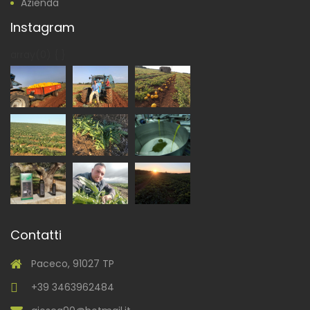
Azienda
Instagram
array(0) { }
Contatti
Paceco, 91027 TP
+39 3463962484