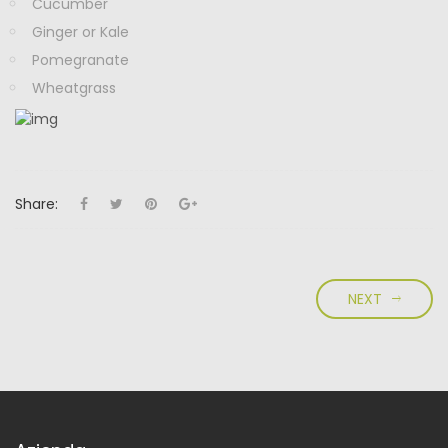
Cucumber
Ginger or Kale
Pomegranate
Wheatgrass
Share:
NEXT