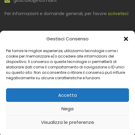
giosca90@hotmail.it
Per informazioni e domande generali, per favore
scriveteci
Gestisci Consenso
Per fornire le migliori esperienze, utilizziamo tecnologie come i
Seguici su
cookie per memorizzare e/o accedere alle informazioni del
dispositivo. Il consenso a queste tecnologie ci permetterà di
elaborare dati come il comportamento di navigazione o ID unici
su questo sito. Non acconsentire o ritirare il consenso può influire
negativamente su alcune caratteristiche e funzioni.
Metodi di pagamento accettati
Accetta
Nega
Copyright © 2024 Azienda Agricola Scaduto - Sito
realizzato da:
Interactive Minds
Visualizza le preferenze
Privacy
Termini & Condizioni