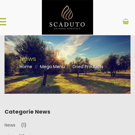
News
Home
Mega Menu
Dried Products
//
//
Categorie News
News
(1)